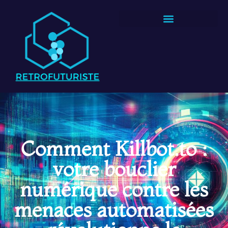
Comment Killbot.to :
votre bouclier
numérique contre les
menaces automatisées