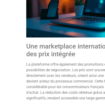
Une marketplace internati
des prix intégrée
La plateforme offre également des promotions e
possibilités de négociation. Les prix sont souve
directement avec les vendeurs, créant ainsi un
devient acteur du processus commercial. Cette fl
considérable pour les consommateurs français 
d'achat. La réduction des coûts obtenue grâce 
significatifs, rendant accessible une large gam