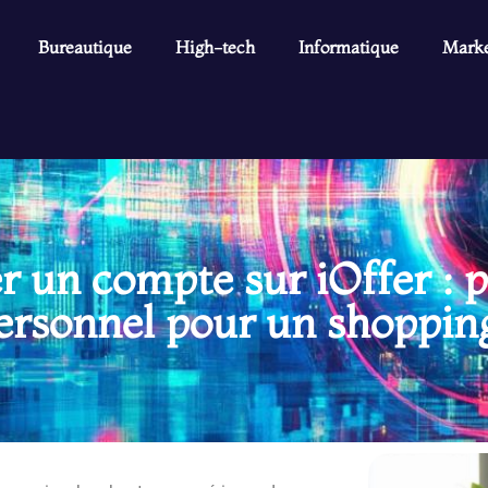
Bureautique
High-tech
Informatique
Marke
r un compte sur iOffer : 
ersonnel pour un shopping