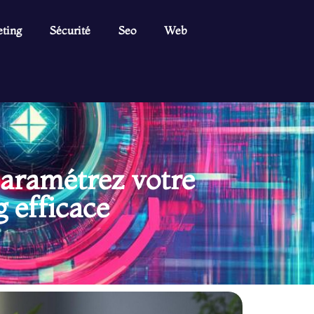
ting
Sécurité
Seo
Web
paramétrez votre
 efficace