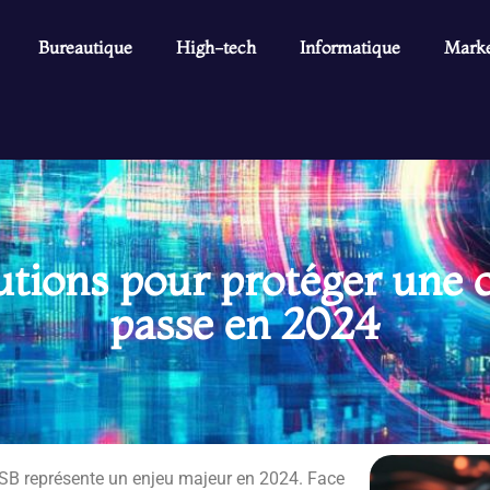
Bureautique
High-tech
Informatique
Marke
lutions pour protéger une 
passe en 2024
USB représente un enjeu majeur en 2024. Face