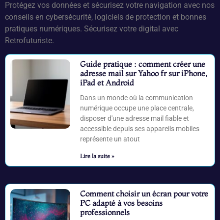
Protégez vos données et sécurisez votre navigation avec nos
conseils en cybersécurité, logiciels de protection et bonnes
pratiques numériques. Sécurisez votre digital avec
Retrofuturiste.
Guide pratique : comment créer une
adresse mail sur Yahoo fr sur iPhone,
iPad et Android
Dans un monde où la communication
numérique occupe une place centrale,
disposer d'une adresse mail fiable et
accessible depuis ses appareils mobiles
représente un atout
Lire la suite »
Comment choisir un écran pour votre
PC adapté à vos besoins
professionnels