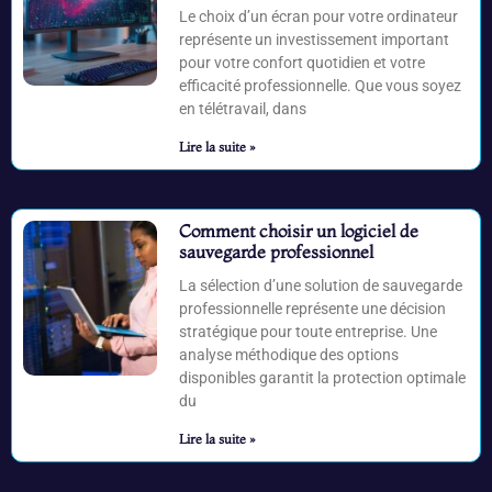
Le choix d’un écran pour votre ordinateur
représente un investissement important
pour votre confort quotidien et votre
efficacité professionnelle. Que vous soyez
en télétravail, dans
Lire la suite »
Comment choisir un logiciel de
sauvegarde professionnel
La sélection d’une solution de sauvegarde
professionnelle représente une décision
stratégique pour toute entreprise. Une
analyse méthodique des options
disponibles garantit la protection optimale
du
Lire la suite »