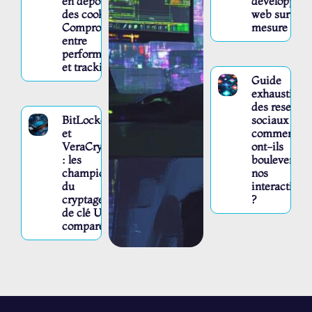
en déposant
développem
des cookies :
web sur-
Compromis
mesure
entre
performance
et tracking
Guide
exhaustif
des reseaux
BitLocker
sociaux :
et
comment
VeraCrypt
ont-ils
: les
bouleverse
champions
nos
du
interactions
cryptage
?
de clé USB
comparés